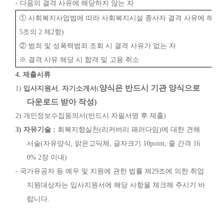
-
다음의 결격 사유에 해당하지 않는 자
①
사회복지사업법에 따라 사회복지시설 종사자 결격 사유에 해당
5
조의
2
제
2
항
)
②
범죄 및 성폭력범죄 조회 시 결격 사유가 없는 자
※
결격 사유 해당 시 합격 및 고용 취소
4.
제출서류
양식은 반드시 기관 양식으로
1)
입사지원서
,
자기소개서
(
다운로드 받아 작성
)
2)
개인정보수집동의서
(
반드시 자필서명 후 제출
)
3)
자유기술
:
회복지향실천
(
리커버리 패러다임
)
에 대한 견해
서술
(
자유양식
,
맑은고딕체
,
글자크기
10point,
줄 간격
16
0% 2
장 이내
)
-
국가유공자 등 예우 및 지원에 관한 법률 제
29
조에 의한 취업
지원대상자는 입사지원서에 해당 사항을 체크해 주시기 바
랍니다
.