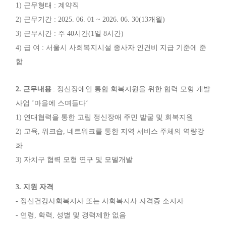
1)
근무형태
:
계약직
2)
근무기간
: 2025. 06. 01 ~ 2026. 06. 30(13
개월
)
3)
근무시간
:
주
40
시간
(1
일
8
시간
)
4)
급 여
:
서울시 사회복지시설 종사자 인건비 지급 기준에 준
함
2.
근무내용
:
정신장애인 통합 회복지원을 위한 협력 모형 개발
사업
’
마을에 스며들다
‘
1)
연대협력을 통한 고립 정신장애 주민 발굴 및 회복지원
2)
교육
,
워크숍
,
네트워크를 통한 지역 서비스 주체의 역량강
화
3)
자치구 협력 모형 연구 및 모델개발
3.
지원 자격
-
정신건강사회복지사 또는 사회복지사 자격증 소지자
-
연령
,
학력
,
성별 및 경력제한 없음