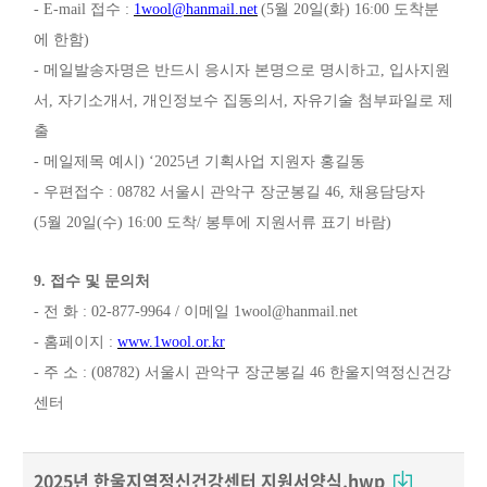
- E-mail
접수
:
1wool@hanmail.net
(5
월
20
일
(
화
) 16:00
도착분
에 한함
)
-
메일발송자명은 반드시 응시자 본명으로 명시하고
,
입사지원
서
,
자기소개서
,
개인정보수 집동의서
,
자유기술 첨부파일로 제
출
-
메일제목 예시
) ‘2025
년 기획사업 지원자 홍길동
-
우편접수
: 08782
서울시 관악구 장군봉길
46,
채용담당자
(5
월
20
일
(
수
) 16:00
도착
/
봉투에 지원서류 표기 바람
)
9.
접수 및 문의처
-
전 화
: 02-877-9964 /
이메일
1wool@hanmail.net
-
홈페이지
:
www.1wool.or.kr
-
주 소
: (08782)
서울시 관악구 장군봉길
46
한울지역정신건강
센터
2025년 한울지역정신건강센터 지원서양식.hwp