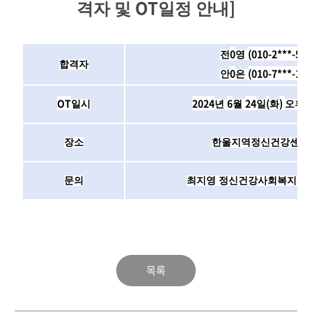
OT
]
격자 및
일정 안내
0
(010-2***-5**
전
영
합격자
0
(010-7***-1**
안
은
OT
2024
6
24
(
)
일시
년
월
일
화
오후
장소
한울지역정신건강센터
문의
최지영 정신건강사회복지사
목록