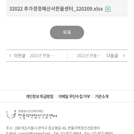
32022 추가경정예산서한울센터_220209.xlsx
목록
이전글
2021년 한울지역정신건강센터 소식지 - 133호 Agian
2021년 한울지역정신건강센터 결산 보고
다음글
개인정보 취급방침
이메일 무단수집 거부
기관소개
주소 : (08782)서울시 관악구 장군봉길 46, 한울지역정신건강센터
E-Mail : 1wool@hanmail.net
Tel : 02-877-9964
Fax : 02-877-9965