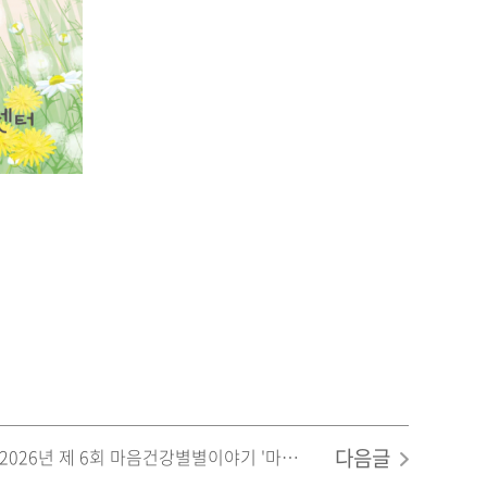
다음글
2026년 제 6회 마음건강별별이야기 '마음별' 공모전 '운문 부문' - 해밀 '나란히 숨을 고른다'