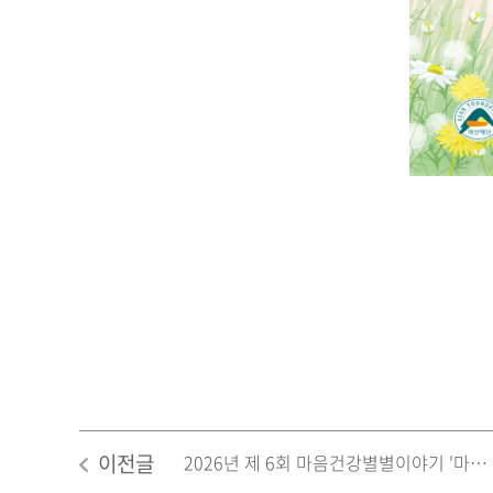
이전글
2026년 제 6회 마음건강별별이야기 '마음별' 공모전 '산문 부문' - 흐르는 강 '아름다운 회복자'