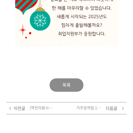
목록
[역전의용사부] 11월 소식 ♥
거주정착팀 11월 소식♥
이전글
다음글