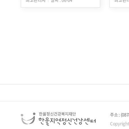
음
다음
맨끝
주소 : (
Copyrigh